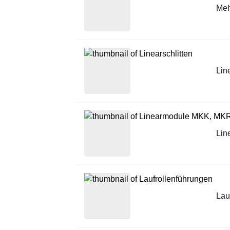
Meh
Lin
Lin
Lau