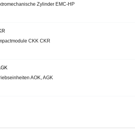
ktromechanische Zylinder EMC-HP
mpactmodule CKK CKR
riebseinheiten AOK, AGK