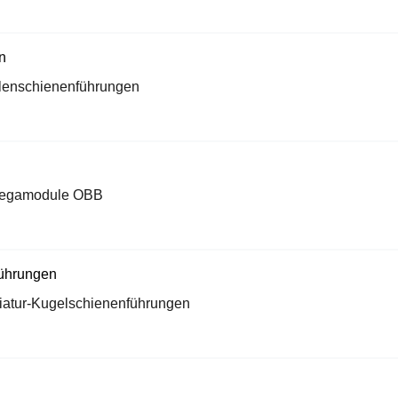
lenschienenführungen
egamodule OBB
iatur-Kugelschienenführungen