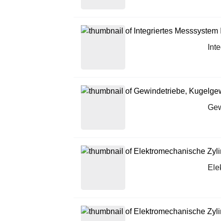
Int
Gew
Ele