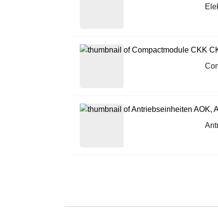
Ele
Co
Ant