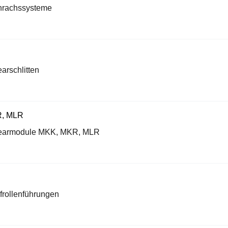
rachssysteme
earschlitten
earmodule MKK, MKR, MLR
frollenführungen