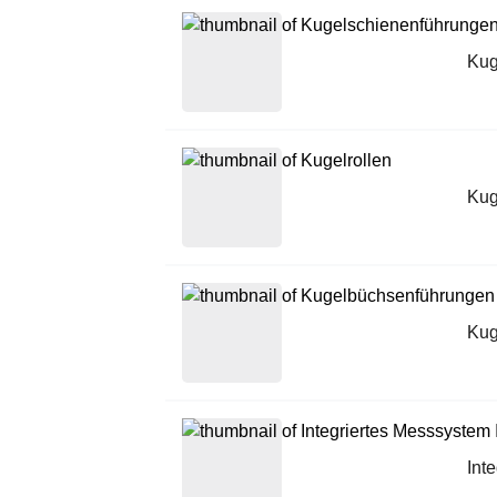
Kug
Kug
Kug
Int